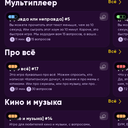
Мультиплеер
Всё
16+
[правда или неправда] #5
[уга
Вы можете прочитать этот текст меньше, чем за 10
Вы мо
секунд. Или сыграть этот хоум за 10 минут. Короче, это
секунд
быстрая игра. Мы зададим вам 15 вопросов, а ваша
быстр
задача – угадать, правда это или нет.
книги,
11
мин.
15 вопросов
10
Про всё
Всё
16+
[про всё] #17
[про
Эта игра буквально про всё. Можем спросить, кто
«Но у
написал «Капитанскую дочку», а можем и про мемы с
Да, э
котиками. Или про сериалы, или про музыку, или про
ним, 
технологии. Короче, никаких специфических знаний не
Загот
51
мин.
30 вопросов
72
требуется! Только вы и ваше желание проверить свой
кругозор. Погнали играть!
Кино и музыка
Всё
16+
[кино и музыка] #14
[кин
Игра для любителей кино и музыки, с вопросами,
БУМ, 