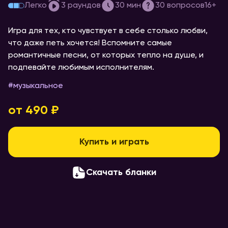
[music party] #4 про любовь
Легко
3
раундов
30
мин
30
вопросов
16+
Игра для тех, кто чувствует в себе столько любви,
что даже петь хочется! Вспомните самые
романтичные песни, от которых тепло на душе, и
подпевайте любимым исполнителям.
#
музыкальное
от 490 ₽
Купить и играть
Скачать бланки