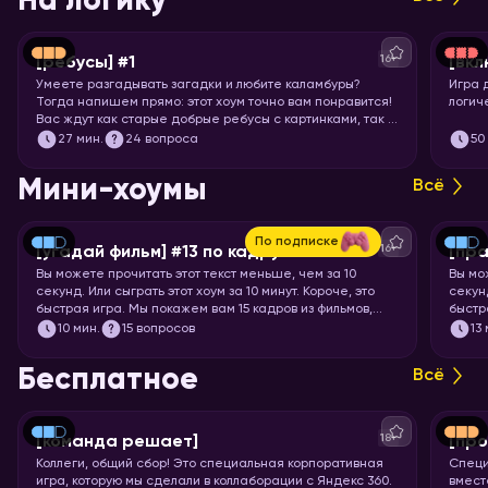
На логику
16+
[ребусы] #1
[вкл
Умеете разгадывать загадки и любите каламбуры?
Игра 
Тогда напишем прямо: этот хоум точно вам понравится!
логич
Вас ждут как старые добрые ребусы с картинками, так и
вопросы с визуальными подсказками. Вспоминайте, что
27
мин.
24 вопроса
50
означает апостроф в ребусах и запускайте хоум.
Мини-хоумы
Всё
По подписке
16+
[угадай фильм] #13 по кадру
[пра
Вы можете прочитать этот текст меньше, чем за 10
Вы мо
секунд. Или сыграть этот хоум за 10 минут. Короче, это
секунд
быстрая игра. Мы покажем вам 15 кадров из фильмов,
быстр
мультфильмов и аниме, а ваша задача – угадать, откуда
задач
10
мин.
15 вопросов
13
кадр.
Бесплатное
Всё
18+
[команда решает]
[про
Коллеги, общий сбор! Это специальная корпоративная
Специ
игра, которую мы сделали в коллаборации с Яндекс 360.
вмест