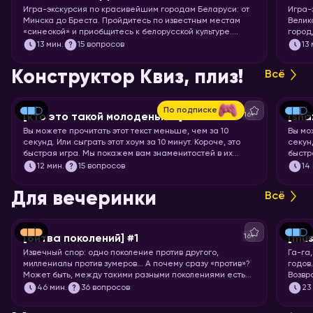
Игра-экскурсия по красивейшим городам Беларуси: от
Игра-
Минска до Бреста. Пройдитесь по известным местам
Велик
«синеокой» и приобщитесь к белорусской культуре.
город
Скорее запускайте хоум!
чемод
13
мин.
15 вопросов
13
Пекин
запус
Конструктор Квиз, плиз!
Всё
По подписке
16+
[кто это такой молоденький] #5
[sha
Вы можете прочитать этот текст меньше, чем за 10
Вы мо
секунд. Или сыграть этот хоум за 10 минут. Короче, это
секунд
быстрая игра. Мы покажем вам знаменитостей в их
быстр
раннем возрасте, а ваша задача – узнать их.
задач
12
мин.
15 вопросов
14
Для вечеринки
Всё
16+
[битва поколений] #1
[mus
Извечный спор: одно поколение против другого,
Га-га
миллениалы против зумеров… А почему сразу «против»?
годов
Может быть, между такими разными поколениями есть
Возвр
что-то общее? Попробуем понять друг друга и
игры!
46
мин.
36 вопросов
23
поностальгируем по символам нескольких эпох.