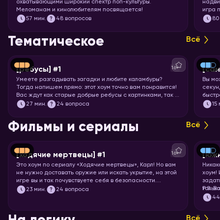
охватывающими широкий спектр поп-культуры.
надви
Меломанам и кинолюбителям посвящается!
игра 
Вас ж
57
мин.
48 вопросов
80
фильм
миску
Тематическое
Всё
16+
[ребусы] #1
[са
Умеете разгадывать загадки и любите каламбуры?
Вы мо
Тогда напишем прямо: этот хоум точно вам понравится!
секунд
Вас ждут как старые добрые ребусы с картинками, так и
быстр
вопросы с визуальными подсказками. Вспоминайте, что
празд
27
мин.
24 вопроса
15
означает апостроф в ребусах и запускайте хоум.
назва
Фильмы и сериалы
Всё
16+
[ходячие мертвецы] #1
[юж
Это хоум по сериалу «Ходячие мертвецы», Карл! Но вам
Никак
не нужно доставать оружие или искать укрытие, на этой
хоум!
игре вы и так почувствуете себя в безопасности.
задат
Спросим вас про все 11 сезонов сериала, так что
тольк
P.S. В
23
мин.
24 вопроса
примеряйте повязку на глаз и запускайте хоум!
подоб
4
подхо
Всё