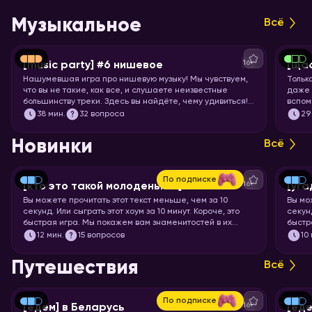
Музыкальное
Всё
16+
[music party] #6 нишевое
[щас
Нашумевшая игра про нишевую музыку! Мы чувствуем,
Тольк
что вы не такие, как все, и слушаете неизвестные
даже 
большинству треки. Здесь вы найдёте, чему удивиться!
вспом
Настраивайте слух на изысканную непопулярную музыку
пойте
38
мин.
32 вопроса
29
всех жанров, эпох и стран. И запускайте хоум, конечно!
Новинки
Всё
По подписке
16+
[кто это такой молоденький] #5
[уга
Вы можете прочитать этот текст меньше, чем за 10
Вы мо
секунд. Или сыграть этот хоум за 10 минут. Короче, это
секунд
быстрая игра. Мы покажем вам знаменитостей в их
быстр
раннем возрасте, а ваша задача – узнать их.
мульт
12
мин.
15 вопросов
10
кадр.
Путешествия
Всё
По подписке
16+
[едем] в Беларусь
[еде