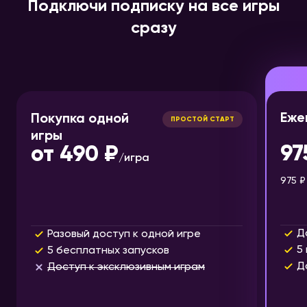
Подключи подписку на все игры
сразу
Еже
Покупка одной
ПРОСТОЙ СТАРТ
игры
97
от
490 ₽
/
игра
975 ₽
Д
Разовый доступ к одной игре
5
5 бесплатных запусков
Д
Доступ к эксклюзивным играм