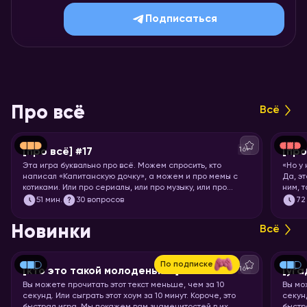
Подписаться
Про всё
Всё
16+
[про всё] #17
[про
Эта игра буквально про всё. Можем спросить, кто
«Но у
написал «Капитанскую дочку», а можем и про мемы с
Да, э
котиками. Или про сериалы, или про музыку, или про
ним, 
технологии. Короче, никаких специфических знаний не
Загот
51
мин.
30 вопросов
72
требуется! Только вы и ваше желание проверить свой
кругозор. Погнали играть!
Новинки
Всё
По подписке
16+
[кто это такой молоденький] #5
[уга
Вы можете прочитать этот текст меньше, чем за 10
Вы мо
секунд. Или сыграть этот хоум за 10 минут. Короче, это
секунд