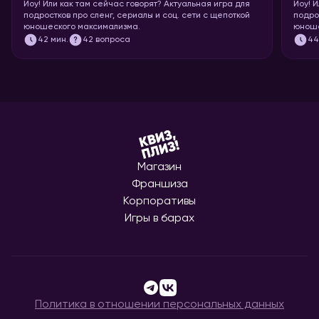
Йоу!
Или как там сейчас говорят? Актуальная игра для
Йоу!
И
подростков про сленг, сериалы и соц. сети с щепоткой
подро
юношеского максимализма.
юноше
42
мин.
42 вопроса
4
Магазин
Франшиза
Корпоративы
Игры в барах
Политика в отношении персональных данных