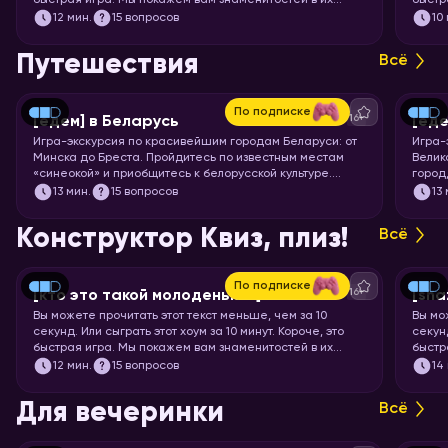
быстрая игра. Мы покажем вам знаменитостей в их
быстр
раннем возрасте, а ваша задача – узнать их.
мульт
12
мин.
15 вопросов
10
кадр.
Путешествия
Всё
По подписке
16+
[едем] в Беларусь
[еде
Игра-экскурсия по красивейшим городам Беларуси: от
Игра-
Минска до Бреста. Пройдитесь по известным местам
Велик
«синеокой» и приобщитесь к белорусской культуре.
город
Скорее запускайте хоум!
чемод
13
мин.
15 вопросов
13
Пекин
запус
Конструктор Квиз, плиз!
Всё
По подписке
16+
[кто это такой молоденький] #5
[sha
Вы можете прочитать этот текст меньше, чем за 10
Вы мо
секунд. Или сыграть этот хоум за 10 минут. Короче, это
секунд
быстрая игра. Мы покажем вам знаменитостей в их
быстр
раннем возрасте, а ваша задача – узнать их.
задач
12
мин.
15 вопросов
14
Для вечеринки
Всё