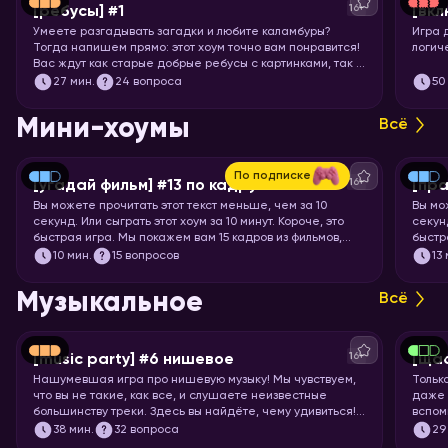
16+
[ребусы] #1
[вкл
Умеете разгадывать загадки и любите каламбуры?
Игра 
Тогда напишем прямо: этот хоум точно вам понравится!
логич
Вас ждут как старые добрые ребусы с картинками, так и
вопросы с визуальными подсказками. Вспоминайте, что
27
мин.
24 вопроса
50
означает апостроф в ребусах и запускайте хоум.
Мини-хоумы
Всё
По подписке
16+
[угадай фильм] #13 по кадру
[пра
Вы можете прочитать этот текст меньше, чем за 10
Вы мо
секунд. Или сыграть этот хоум за 10 минут. Короче, это
секунд
быстрая игра. Мы покажем вам 15 кадров из фильмов,
быстр
мультфильмов и аниме, а ваша задача – угадать, откуда
задач
10
мин.
15 вопросов
13
кадр.
Музыкальное
Всё
16+
[music party] #6 нишевое
[щас
Нашумевшая игра про нишевую музыку! Мы чувствуем,
Тольк
что вы не такие, как все, и слушаете неизвестные
даже 
большинству треки. Здесь вы найдёте, чему удивиться!
вспом
Настраивайте слух на изысканную непопулярную музыку
пойте
38
мин.
32 вопроса
29
всех жанров, эпох и стран. И запускайте хоум, конечно!