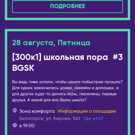
Усть-Каменогорск
ПОДРОБНЕЕ
Новокузнецк
Шымкент
Новомосковск
КАНАДА
Новороссийск
Виннипег
Новосибирск
Калгари
28 августа, Пятница
Новый Уренгой
Монреаль
Обнинск
[300к1] школьная пора
#3
Оттава
Озёрск
BGSK
Торонто
Октябрьский
Эдмонтон
Омск
Вы ведь тоже хотели, чтобы школа побыстрее прошла?
КИПР
Для одних закончились уроки, линейки и домашки, а
Орёл
для других куда-то делись игры, перемены, первые
Лимассол
Оренбург
друзья. А какой для вас была школа?
Никосия
Пенза
Зона комфорта
Информация о площадке
Пафос
Пермь
Белогорск, ул. Кирова, 140
Где это?
Петрозаводск
КИТАЙ
в 19:00
Петропавловск-
Гуанчжоу