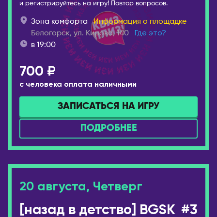
и регистрируйтесь на игру! Повтор вопросов.
Брянск
Лондон
Зона комфорта
Информация о площадке
Великий Новгород
ВЕНГРИЯ
Белогорск, ул. Кирова, 140
Где это?
Владивосток
в 19:00
Будапешт
Владикавказ
ВЬЕТНАМ
Владимир
700 ₽
Дананг
Волгоград
с человека оплата наличными
Нячанг
Волгодонск
ЗАПИСАТЬСЯ НА ИГРУ
Волжский
ГЕРМАНИЯ
Вологда
Берлин
ПОДРОБНЕЕ
Воркута
Дюссельдорф/Кёльн
Воронеж
Мюнхен
Горно-Алтайск
ГРЕЦИЯ
Екатеринбург
20 августа, Четверг
Афины
Ессентуки
Салоники
[назад в детство] BGSK
#3
Железногорск