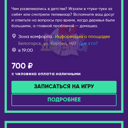
ГРУЗИЯ
Иваново
Батуми
Чем развлекались в детстве? Играли в «туки-туки за
Ижевск
себя» или смотрели телевизор? Вспомните ваш досуг
Тбилиси
и ответьте на вопросы про время, когда деревья были
Инта
большими, а главной проблемой — домашка.
ИЗРАИЛЬ
Иркутск
Беэр-Шева
Зона комфорта
Информация о площадке
Йошкар-Ола
Белогорск, ул. Кирова, 140
Где это?
Иерусалим
Казань
в 19:00
Израиль
Калининград
Кармиэль
700 ₽
Калуга
Тель-Авив
с человека оплата наличными
Кемерово
Хайфа
Киров
ЗАПИСАТЬСЯ НА ИГРУ
ИНДОНЕЗИЯ
Коломна
Бали
ПОДРОБНЕЕ
Комсомольск-на-
Амуре
ИСПАНИЯ
Коряжма
Аликанте
Кострома
Барселона