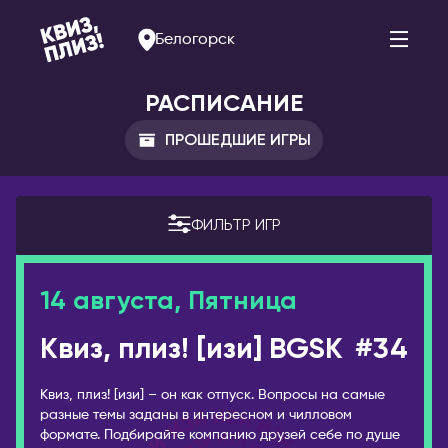
Белогорск
РАСПИСАНИЕ
ПРОШЕДШИЕ ИГРЫ
АРМЕНИЯ
РОССИЯ
Ереван
Альметьевск
ФИЛЬТР ИГР
Арзамас
БЕЛАРУСЬ
Арсеньев
Брест
14 августа, Пятница
Астрахань
Витебск
Квиз, плиз! [изи] BGSK
#34
Балаково
Минск
Барнаул
БОЛГАРИЯ
Квиз, плиз! [изи] – он как отпуск. Вопросы на самые
Белогорск
София
разные темы заданы в интересном и чилловом
Благовещенск
формате. Подбирайте компанию друзей себе по душе
ВЕЛИКОБРИТАНИЯ