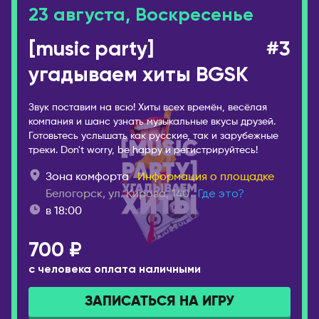
23 августа, Воскресенье
Котлас
Валенсия
Краснодар
Мадрид
[music party]
#3
Красноярск
ИТАЛИЯ
угадываем хиты BGSK
Лесосибирск
Милан
Луховицы
Звук поставим на всю! Хиты всех времён, весёлая
КАЗАХСТАН
Магадан
компания и шанс узнать музыкальные вкусы друзей.
Актобе
Готовьтесь услышать как русские, так и зарубежные
Междуреченск
треки. Don't worry, be happy и регистрируйтесь!
Алматы
Моздок
Астана
Зона комфорта
Информация о площадке
Москва
Атырау
Белогорск, ул. Кирова, 140
Где это?
Мурманск
в 18:00
Караганда
Набережные Челны
Павлодар
700 ₽
Находка
Семей
с человека оплата наличными
Нефтекамск
Тараз
Нижнекамск
ЗАПИСАТЬСЯ НА ИГРУ
Уральск
Нижний Новгород