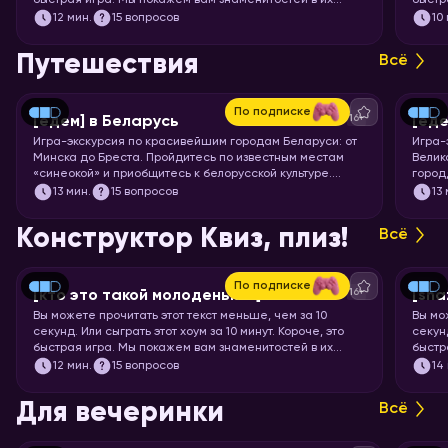
быстрая игра. Мы покажем вам знаменитостей в их
быстр
раннем возрасте, а ваша задача – узнать их.
мульт
12
мин.
15 вопросов
10
кадр.
Путешествия
Всё
По подписке
16+
[едем] в Беларусь
[еде
Игра-экскурсия по красивейшим городам Беларуси: от
Игра-
Минска до Бреста. Пройдитесь по известным местам
Велик
«синеокой» и приобщитесь к белорусской культуре.
город
Скорее запускайте хоум!
чемод
13
мин.
15 вопросов
13
Пекин
запус
Конструктор Квиз, плиз!
Всё
По подписке
16+
[кто это такой молоденький] #5
[sha
Вы можете прочитать этот текст меньше, чем за 10
Вы мо
секунд. Или сыграть этот хоум за 10 минут. Короче, это
секунд
быстрая игра. Мы покажем вам знаменитостей в их
быстр
раннем возрасте, а ваша задача – узнать их.
задач
12
мин.
15 вопросов
14
Для вечеринки
Всё