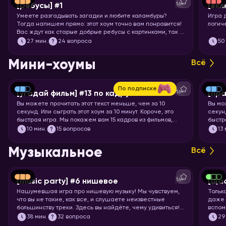
16+
[ребусы] #1
[вкл
Умеете разгадывать загадки и любите каламбуры?
Игра 
Тогда напишем прямо: этот хоум точно вам понравится!
логич
Вас ждут как старые добрые ребусы с картинками, так и
вопросы с визуальными подсказками. Вспоминайте, что
27
мин.
24 вопроса
50
означает апостроф в ребусах и запускайте хоум.
Мини-хоумы
Всё
По подписке
16+
[угадай фильм] #13 по кадру
[пра
Вы можете прочитать этот текст меньше, чем за 10
Вы мо
секунд. Или сыграть этот хоум за 10 минут. Короче, это
секунд
быстрая игра. Мы покажем вам 15 кадров из фильмов,
быстр
мультфильмов и аниме, а ваша задача – угадать, откуда
задач
10
мин.
15 вопросов
13
кадр.
Музыкальное
Всё
16+
[music party] #6 нишевое
[щас
Нашумевшая игра про нишевую музыку! Мы чувствуем,
Тольк
что вы не такие, как все, и слушаете неизвестные
даже 
большинству треки. Здесь вы найдёте, чему удивиться!
вспом
Настраивайте слух на изысканную непопулярную музыку
пойте
38
мин.
32 вопроса
29
всех жанров, эпох и стран. И запускайте хоум, конечно!