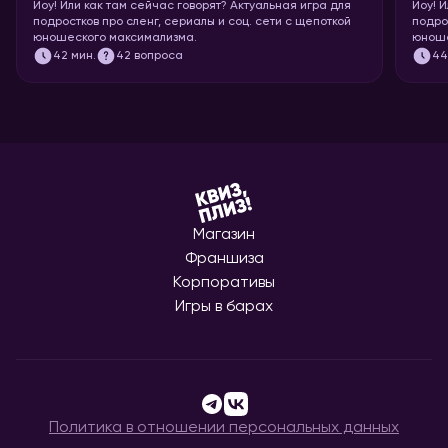
Йоу!
Или как там сейчас говорят? Актуальная игра для
Йоу!
И
подростков про сленг, сериалы и соц. сети с щепоткой
подро
юношеского максимализма.
юноше
42
мин.
42 вопроса
4
Магазин
Франшиза
Корпоративы
Игры в барах
Политика в отношении персональных данных