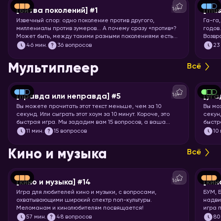
16+
[битва поколений] #1
[mus
Извечный спор: одно поколение против другого,
Га-га
миллениалы против зумеров… А почему сразу «против»?
годов
Может быть, между такими разными поколениями есть
Возвр
что-то общее? Попробуем понять друг друга и
игры!
46
мин.
36 вопросов
23
поностальгируем по символам нескольких эпох.
Мультиплеер
Всё
16+
[правда или неправда] #5
[уга
Вы можете прочитать этот текст меньше, чем за 10
Вы мо
секунд. Или сыграть этот хоум за 10 минут. Короче, это
секунд
быстрая игра. Мы зададим вам 15 вопросов, а ваша
быстр
задача – угадать, правда это или нет.
книги,
11
мин.
15 вопросов
10
Кино и музыка
Всё
16+
[кино и музыка] #14
[кин
Игра для любителей кино и музыки, с вопросами,
БУМ, 
охватывающими широкий спектр поп-культуры.
надви
Меломанам и кинолюбителям посвящается!
игра 
Вас ж
57
мин.
48 вопросов
80