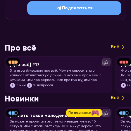
Подписаться
Про всё
Всё
16+
[про всё] #17
[про
Эта игра буквально про всё. Можем спросить, кто
«Но у
написал «Капитанскую дочку», а можем и про мемы с
Да, э
котиками. Или про сериалы, или про музыку, или про
ним, 
технологии. Короче, никаких специфических знаний не
Загот
51
мин.
30 вопросов
72
требуется! Только вы и ваше желание проверить свой
кругозор. Погнали играть!
Новинки
Всё
По подписке
16+
[кто это такой молоденький] #5
[уга
Вы можете прочитать этот текст меньше, чем за 10
Вы мо
секунд. Или сыграть этот хоум за 10 минут. Короче, это
секунд