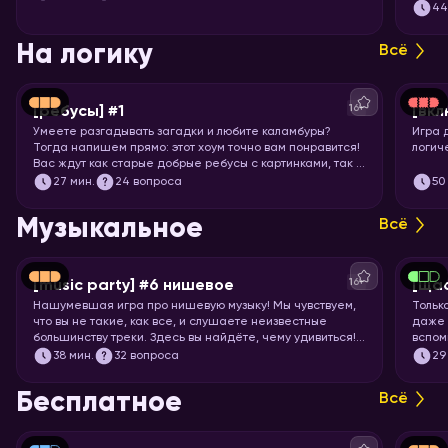
примеряйте повязку на глаз и запускайте хоум!
подоб
4
подхо
На логику
Всё
16+
[ребусы] #1
[вкл
Умеете разгадывать загадки и любите каламбуры?
Игра 
Тогда напишем прямо: этот хоум точно вам понравится!
логич
Вас ждут как старые добрые ребусы с картинками, так и
вопросы с визуальными подсказками. Вспоминайте, что
27
мин.
24 вопроса
50
означает апостроф в ребусах и запускайте хоум.
Музыкальное
Всё
16+
[music party] #6 нишевое
[щас
Нашумевшая игра про нишевую музыку! Мы чувствуем,
Тольк
что вы не такие, как все, и слушаете неизвестные
даже 
большинству треки. Здесь вы найдёте, чему удивиться!
вспом
Настраивайте слух на изысканную непопулярную музыку
пойте
38
мин.
32 вопроса
29
всех жанров, эпох и стран. И запускайте хоум, конечно!
Бесплатное
Всё