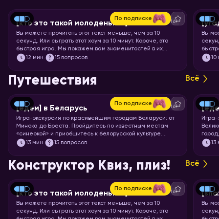
По подписке
16+
[кто это такой молоденький] #5
[уга
Вы можете прочитать этот текст меньше, чем за 10
Вы мо
секунд. Или сыграть этот хоум за 10 минут. Короче, это
секунд
быстрая игра. Мы покажем вам знаменитостей в их
быстр
раннем возрасте, а ваша задача – узнать их.
мульт
12
мин.
15 вопросов
10
кадр.
Путешествия
Всё
По подписке
16+
[едем] в Беларусь
[еде
Игра-экскурсия по красивейшим городам Беларуси: от
Игра-
Минска до Бреста. Пройдитесь по известным местам
Велик
«синеокой» и приобщитесь к белорусской культуре.
город
Скорее запускайте хоум!
чемод
13
мин.
15 вопросов
13
Пекин
запус
Конструктор Квиз, плиз!
Всё
По подписке
16+
[кто это такой молоденький] #5
[sha
Вы можете прочитать этот текст меньше, чем за 10
Вы мо
секунд. Или сыграть этот хоум за 10 минут. Короче, это
секунд