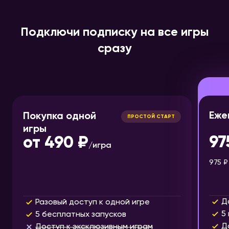
Подключи подписку на все игры
сразу
Еже
Покупка одной
ПРОСТОЙ СТАРТ
игры
97
от
490 ₽
/
игра
975 ₽
Д
Разовый доступ к одной игре
5
5 бесплатных запусков
Д
Доступ к эксклюзивным играм