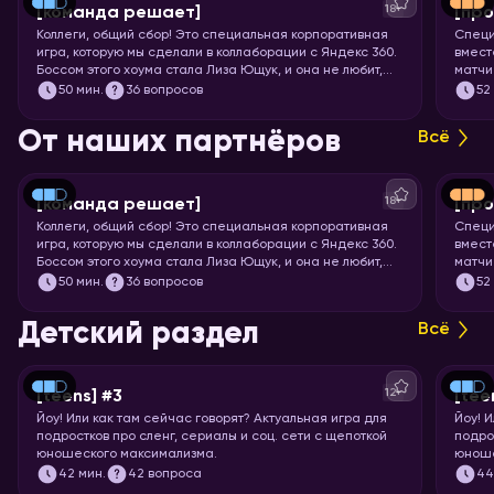
18+
[команда решает]
[про
Коллеги, общий сбор! Это специальная корпоративная
Специ
игра, которую мы сделали в коллаборации с Яндекс 360.
вмест
Боссом этого хоума стала Лиза Ющук, и она не любит,
матчи
когда вы откладываете задачку в долгий ящик. Так что
мощне
50
мин.
36 вопросов
52
быстрее бронируйте переговорку и приготовьтесь
футбо
тимбилдиться. Вас ждёт 5 раундов вопросов на разные
От наших партнёров
Всё
темы, ответить на которые поможет слаженная работа.
Тот случай, когда команда действительно решает!
18+
[команда решает]
[про
Коллеги, общий сбор! Это специальная корпоративная
Специ
игра, которую мы сделали в коллаборации с Яндекс 360.
вмест
Боссом этого хоума стала Лиза Ющук, и она не любит,
матчи
когда вы откладываете задачку в долгий ящик. Так что
мощне
50
мин.
36 вопросов
52
быстрее бронируйте переговорку и приготовьтесь
футбо
тимбилдиться. Вас ждёт 5 раундов вопросов на разные
Детский раздел
Всё
темы, ответить на которые поможет слаженная работа.
Тот случай, когда команда действительно решает!
12+
[teens] #3
[tee
Йоу!
Или как там сейчас говорят? Актуальная игра для
Йоу!
И
подростков про сленг, сериалы и соц. сети с щепоткой
подро
юношеского максимализма.
юноше
42
мин.
42 вопроса
4