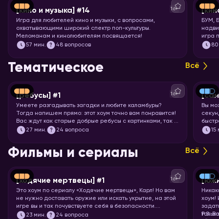
16+
[кино и музыка] #14
[кин
Игра для любителей кино и музыки, с вопросами,
БУМ, 
охватывающими широкий спектр поп-культуры.
надви
Меломанам и кинолюбителям посвящается!
игра 
Вас ж
57
мин.
48 вопросов
80
фильм
миску
Тематическое
Всё
16+
[ребусы] #1
[са
Умеете разгадывать загадки и любите каламбуры?
Вы мо
Тогда напишем прямо: этот хоум точно вам понравится!
секунд
Вас ждут как старые добрые ребусы с картинками, так и
быстр
вопросы с визуальными подсказками. Вспоминайте, что
празд
27
мин.
24 вопроса
15
означает апостроф в ребусах и запускайте хоум.
назва
Фильмы и сериалы
Всё
16+
[ходячие мертвецы] #1
[юж
Это хоум по сериалу «Ходячие мертвецы», Карл! Но вам
Никак
не нужно доставать оружие или искать укрытие, на этой
хоум!
игре вы и так почувствуете себя в безопасности.
задат
Спросим вас про все 11 сезонов сериала, так что
тольк
P.S. В
23
мин.
24 вопроса