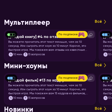
Мультиплеер
Всё
По подписке
16+
[угадай книгу] #4 по отзывам
[уга
Вы можете прочитать этот текст меньше, чем за 10
Вы мо
секунд. Или сыграть этот хоум за 10 минут. Короче, это
секунд
быстрая игра. Мы покажем вам отзывы на известные
быстр
книги, а ваша задача — угадать, что это за книга.
бренд
10
мин.
15 вопросов
10
Мини-хоумы
Всё
По подписке
16+
[угадай фильм] #13 по кадру
[пра
Вы можете прочитать этот текст меньше, чем за 10
Вы мо
секунд. Или сыграть этот хоум за 10 минут. Короче, это
секунд
быстрая игра. Мы покажем вам 15 кадров из фильмов,
быстр
мультфильмов и аниме, а ваша задача – угадать, откуда
задач
10
мин.
15 вопросов
13
кадр.
Новинки
Всё